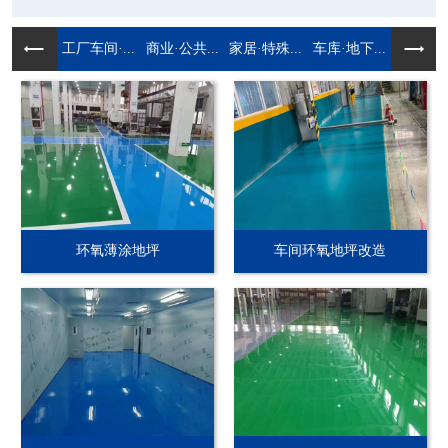
工厂车间·...
商业·公共...
家居·特殊...
车库·地下...
环氧薄涂地坪
车间环氧地坪改造