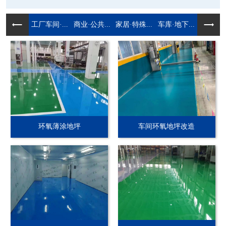
工厂车间·...
商业·公共...
家居·特殊...
车库·地下...
环氧薄涂地坪
车间环氧地坪改造