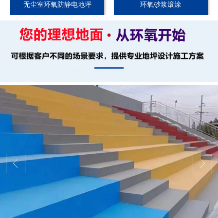
无尘室环氧防静电地坪
环氧砂浆滚涂