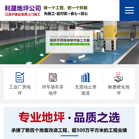
工业厂房地
停车场车库
无震动止滑
耐磨硬化地
坪
地坪
坡道
坪