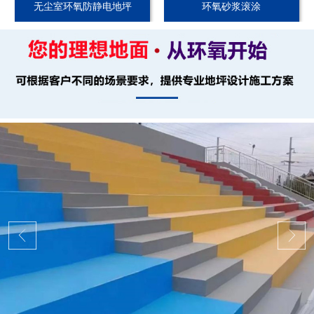
无尘室环氧防静电地坪
环氧砂浆滚涂