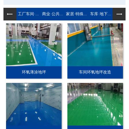
工厂车间·...
商业·公共...
家居·特殊...
车库·地下...
环氧薄涂地坪
车间环氧地坪改造