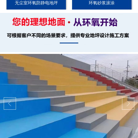
无尘室环氧防静电地坪
环氧砂浆滚涂