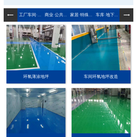
工厂车间·...
商业·公共...
家居·特殊...
车库·地下...
环氧薄涂地坪
车间环氧地坪改造