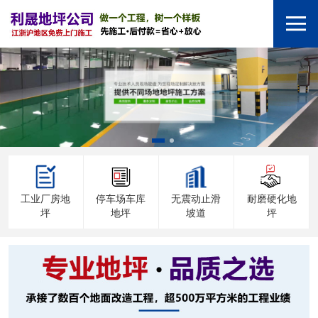
工业厂房地
停车场车库
无震动止滑
耐磨硬化地
坪
地坪
坡道
坪