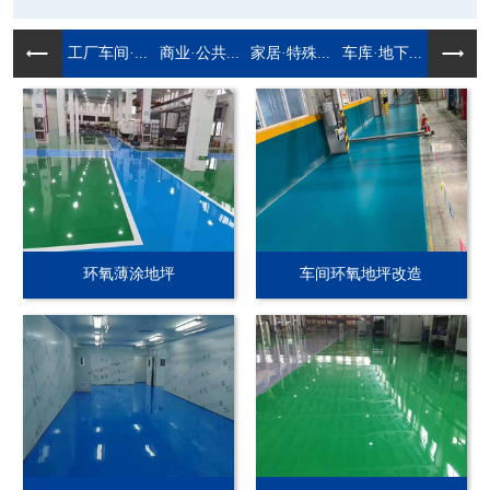
工厂车间·...
商业·公共...
家居·特殊...
车库·地下...
环氧薄涂地坪
车间环氧地坪改造