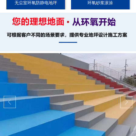
无尘室环氧防静电地坪
环氧砂浆滚涂