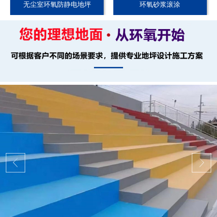
无尘室环氧防静电地坪
环氧砂浆滚涂