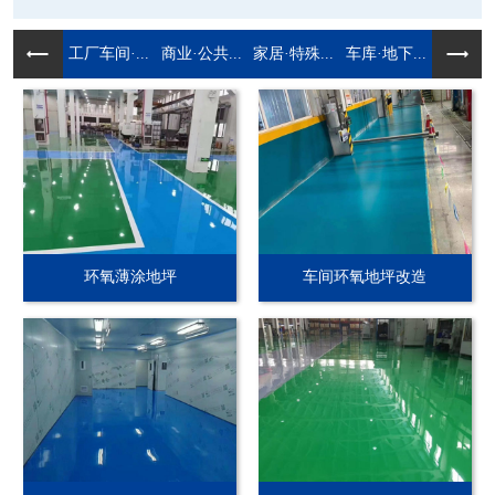
工厂车间·...
商业·公共...
家居·特殊...
车库·地下...
环氧薄涂地坪
车间环氧地坪改造