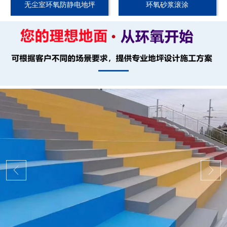
无尘室环氧防静电地坪
环氧砂浆滚涂