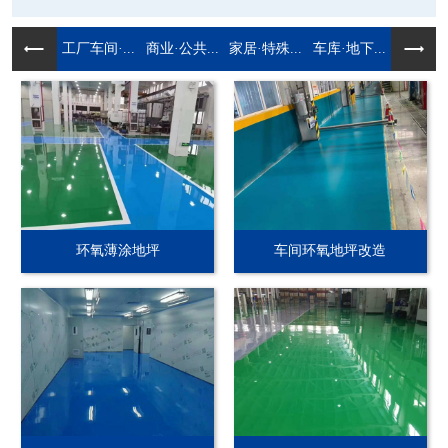
工厂车间·...
商业·公共...
家居·特殊...
车库·地下...
环氧薄涂地坪
车间环氧地坪改造