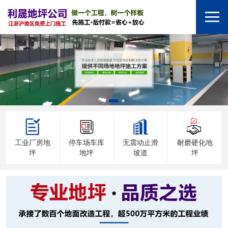
工业厂房地
停车场车库
无震动止滑
耐磨硬化地
坪
地坪
坡道
坪