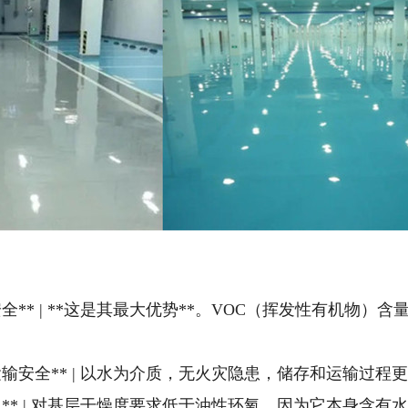
健康安全** | **这是其最大优势**。VOC（挥发性有
储存运输安全** | 以水为介质，无火灾隐患，储存和运输过程更
基面施工** | 对基层干燥度要求低于油性环氧，因为它本