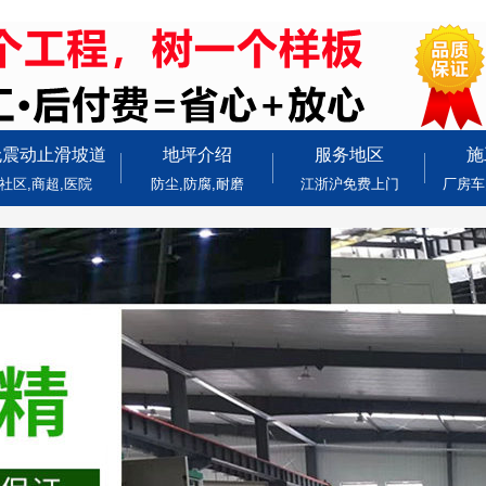
无震动止滑坡道
地坪介绍
服务地区
施
社区,商超,医院
防尘,防腐,耐磨
江浙沪免费上门
厂房车