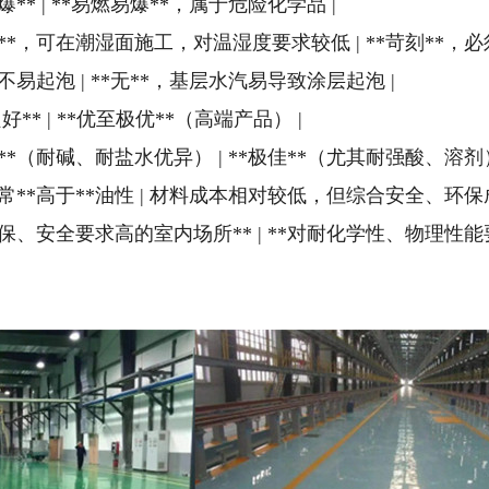
燃不爆** | **易燃易爆**，属于危险化学品 |
**宽容**，可在潮湿面施工，对温湿度要求较低 | **苛刻*
**，不易起泡 | **无**，基层水汽易导致涂层起泡 |
*良好** | **优至极优**（高端产品） |
*良好**（耐碱、耐盐水优异） | **极佳**（尤其耐强酸、溶剂）
成本通常**高于**油性 | 材料成本相对较低，但综合安全、环保
**对环保、安全要求高的室内场所** | **对耐化学性、物理性