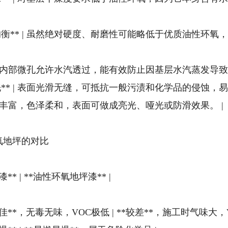
，性能均衡** | 虽然绝对硬度、耐磨性可能略低于优质油
* | 涂层内部微孔允许水汽透过，能有效防止因基层水汽蒸发导
耐擦洗** | 表面光滑无缝，可抵抗一般污渍和化学品的侵蚀，易
 | 颜色丰富，色泽柔和，表面可做成亮光、哑光或防滑效果。 |
环氧地坪的对比
漆** | **油性环氧地坪漆** |
 **极佳**，无毒无味，VOC极低 | **较差**，施工时气味大