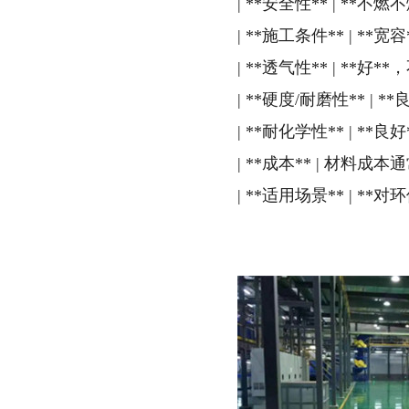
| **安全性** | **不
| **施工条件** | 
| **透气性** | **好
| **硬度/耐磨性** | *
| **耐化学性** | *
| **成本** | 材料
| **适用场景** | 