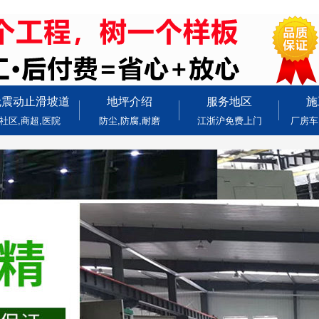
无震动止滑坡道
地坪介绍
服务地区
施
社区,商超,医院
防尘,防腐,耐磨
江浙沪免费上门
厂房车