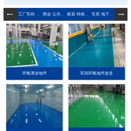
工厂车间·...
商业·公共...
家居·特殊...
车库·地下...
环氧薄涂地坪
车间环氧地坪改造