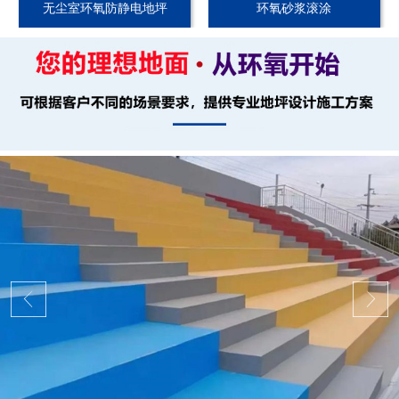
无尘室环氧防静电地坪
环氧砂浆滚涂