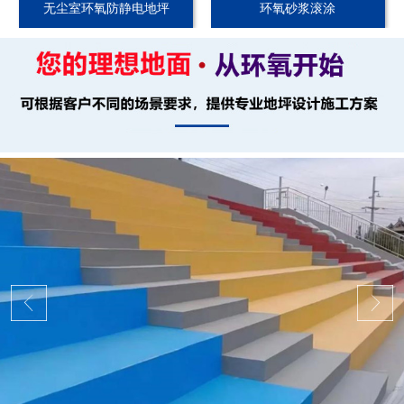
无尘室环氧防静电地坪
环氧砂浆滚涂