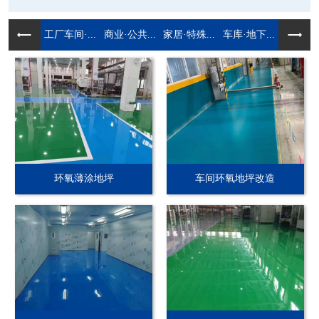
工厂车间·...
商业·公共...
家居·特殊...
车库·地下...
环氧薄涂地坪
车间环氧地坪改造