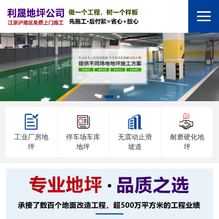
工业厂房地
停车场车库
无震动止滑
耐磨硬化地
坪
地坪
坡道
坪