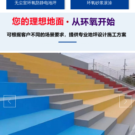
无尘室环氧防静电地坪
环氧砂浆滚涂