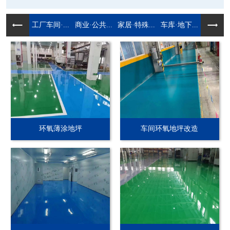
工厂车间·...
商业·公共...
家居·特殊...
车库·地下...
环氧薄涂地坪
车间环氧地坪改造