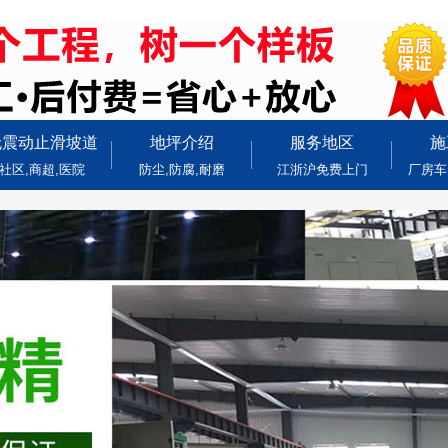
无震动止滑坡道
地坪介绍
服务地区
施
社区,商超,医院
防尘,防腐,耐磨
江浙沪免费上门
厂房车