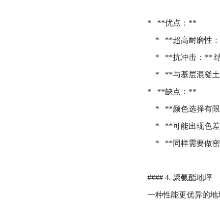
* **优点：**
* **超高耐磨性：
* **抗冲击：**
* **与基层混凝土
* **缺点：**
* **颜色选择有限
* **可能出现色差
* **同样需要做
#### 4. 聚氨酯地坪
一种性能更优异的地