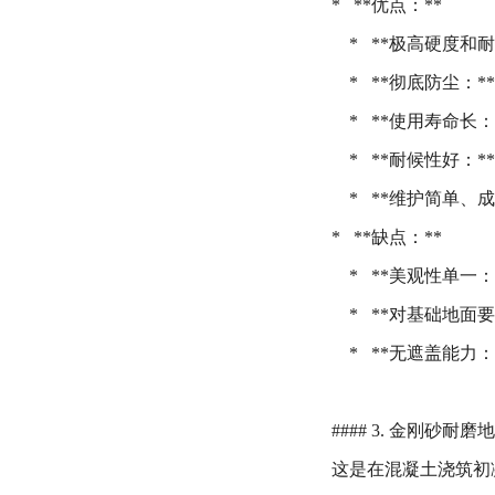
* **优点：**
* **极高硬度和
* **彻底防尘：*
* **使用寿命长：
* **耐候性好：*
* **维护简单、成
* **缺点：**
* **美观性单一
* **对基础地面
* **无遮盖能力：
#### 3. 金刚砂耐磨
这是在混凝土浇筑初