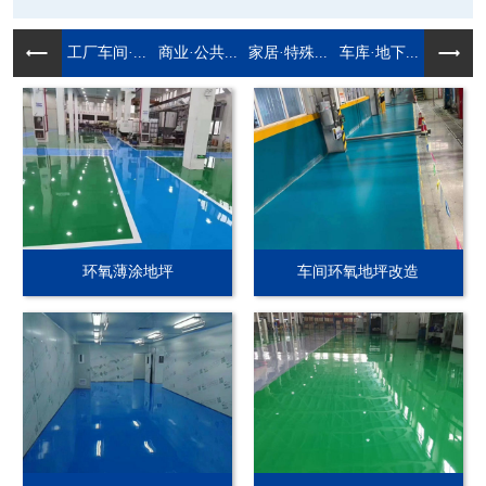
工厂车间·...
商业·公共...
家居·特殊...
车库·地下...
环氧薄涂地坪
车间环氧地坪改造