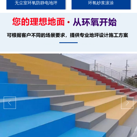
无尘室环氧防静电地坪
环氧砂浆滚涂