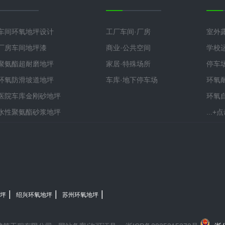
车间环氧地坪设计
工厂车间·厂房
室外
厂房车间地坪漆
商业·公共空间
学校
聚氨酯超耐磨地坪
家居·特殊场所
停车
环氧防滑坡道地坪
车库·地下停车场
环氧
医院车库金刚砂地坪
环氧
水性聚氨酯砂浆地坪
...
|
|
|
坪
绍兴环氧地坪
苏州环氧地坪