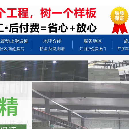
无震动止滑坡道
地坪介绍
服务地区
施
社区,商超,医院
防尘,防腐,耐磨
江浙沪免费上门
厂房车