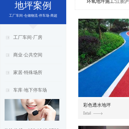
环氧地坪施工:
江浙沪
地坪案例
工厂车间·仓储物流·停车场·商超
工厂车间·厂房
商业·公共空间
家居·特殊场所
车库·地下停车场
彩色透水地坪