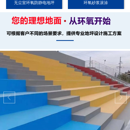
无尘室环氧防静电地坪
环氧砂浆滚涂