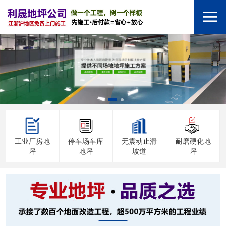
工业厂房地
停车场车库
无震动止滑
耐磨硬化地
坪
地坪
坡道
坪