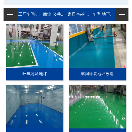
工厂车间·...
商业·公共...
家居·特殊...
车库·地下...
环氧薄涂地坪
车间环氧地坪改造