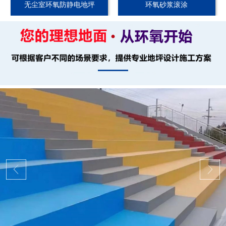
无尘室环氧防静电地坪
环氧砂浆滚涂