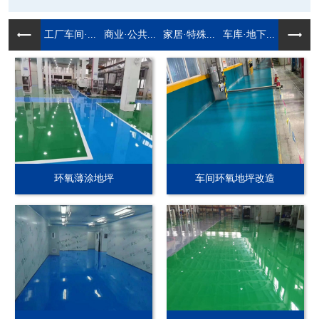
工厂车间·...
商业·公共...
家居·特殊...
车库·地下...
环氧薄涂地坪
车间环氧地坪改造