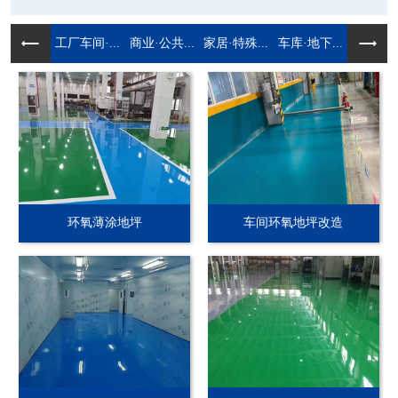
工厂车间·...
商业·公共...
家居·特殊...
车库·地下...
环氧薄涂地坪
车间环氧地坪改造