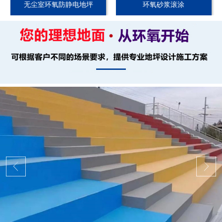
无尘室环氧防静电地坪
环氧砂浆滚涂