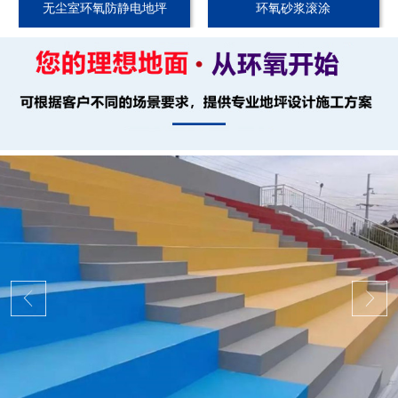
无尘室环氧防静电地坪
环氧砂浆滚涂