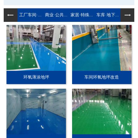
工厂车间·...
商业·公共...
家居·特殊...
车库·地下...
环氧薄涂地坪
车间环氧地坪改造