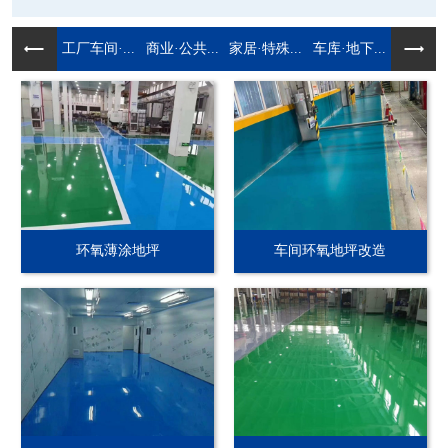
工厂车间·...
商业·公共...
家居·特殊...
车库·地下...
环氧薄涂地坪
车间环氧地坪改造