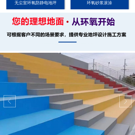
无尘室环氧防静电地坪
环氧砂浆滚涂