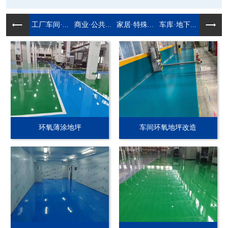
工厂车间·...
商业·公共...
家居·特殊...
车库·地下...
环氧薄涂地坪
车间环氧地坪改造