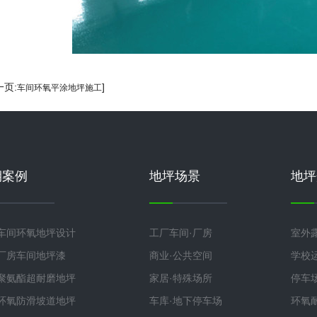
一页:
]
车间环氧平涂地坪施工
期案例
地坪场景
地坪
车间环氧地坪设计
工厂车间·厂房
室外
厂房车间地坪漆
商业·公共空间
学校
聚氨酯超耐磨地坪
家居·特殊场所
停车
环氧防滑坡道地坪
车库·地下停车场
环氧