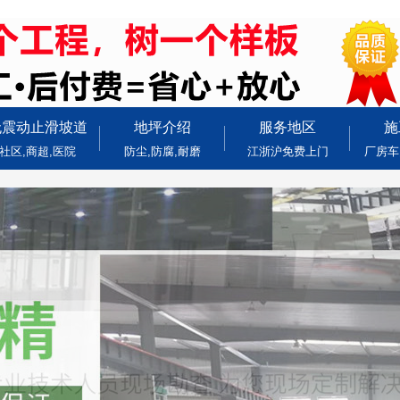
无震动止滑坡道
地坪介绍
服务地区
施
社区,商超,医院
防尘,防腐,耐磨
江浙沪免费上门
厂房车