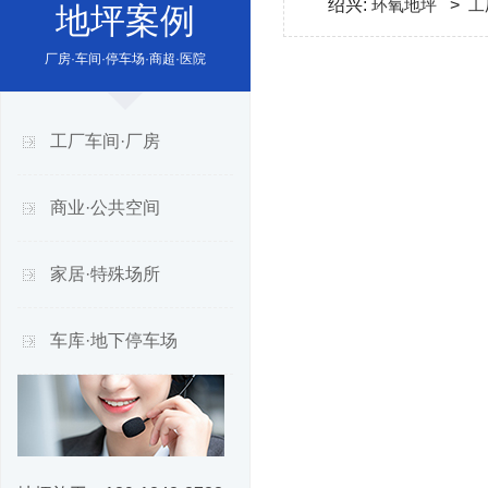
绍兴:
环氧地坪
>
工
地坪案例
厂房·车间·停车场·商超·医院
工厂车间·厂房
商业·公共空间
家居·特殊场所
车库·地下停车场