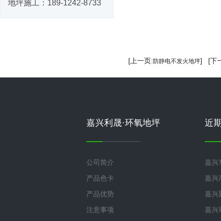
地坪施工：
189-1242-8733
[上一页:
] [下
防静电不发火地坪
嘉兴利晟·环氧地坪
近
公司简介
嘉兴
产品色卡
嘉兴
产品优势
嘉兴
注意事项
嘉兴