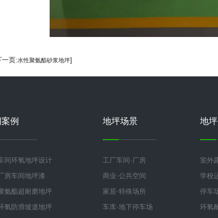
下一页:
]
水性聚氨酯砂浆地坪
期案例
地坪场景
地坪
车间环氧地坪设计
工厂车间·厂房
室外
厂房车间地坪漆
商业·公共空间
学校
聚氨酯超耐磨地坪
家居·特殊场所
停车
环氧防滑坡道地坪
车库·地下停车场
环氧