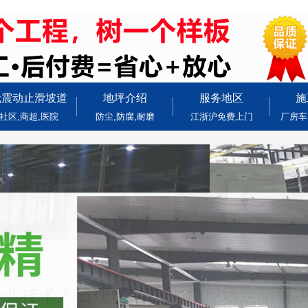
无震动止滑坡道
地坪介绍
服务地区
施
社区,商超,医院
防尘,防腐,耐磨
江浙沪免费上门
厂房车