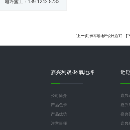
地坪施工：
189-1242-8733
[上一页:
] [
停车场地坪设计施工
嘉兴利晟·环氧地坪
近
公司简介
嘉兴
产品色卡
嘉兴
产品优势
嘉兴
注意事项
嘉兴