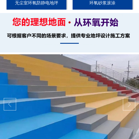
无尘室环氧防静电地坪
环氧砂浆滚涂