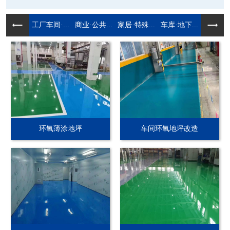
工厂车间·...
商业·公共...
家居·特殊...
车库·地下...
环氧薄涂地坪
车间环氧地坪改造