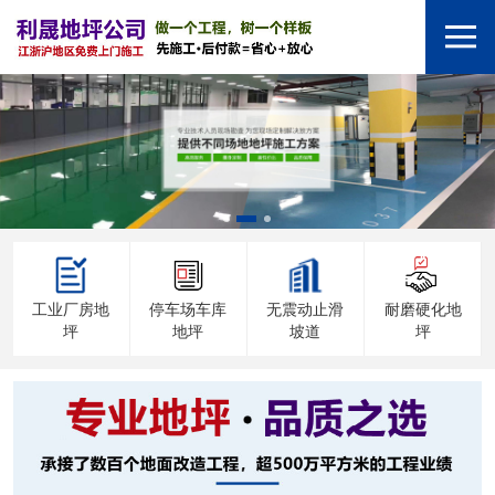
工业厂房地
停车场车库
无震动止滑
耐磨硬化地
坪
地坪
坡道
坪