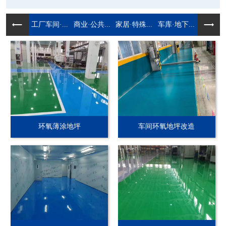
工厂车间·...
商业·公共...
家居·特殊...
车库·地下...
环氧薄涂地坪
车间环氧地坪改造