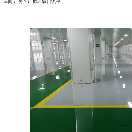
厂车间·厂房
> 厂房环氧自流平