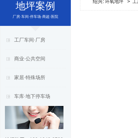
绍兴:
环氧地坪
>
工
地坪案例
厂房·车间·停车场·商超·医院
工厂车间·厂房
商业·公共空间
家居·特殊场所
车库·地下停车场