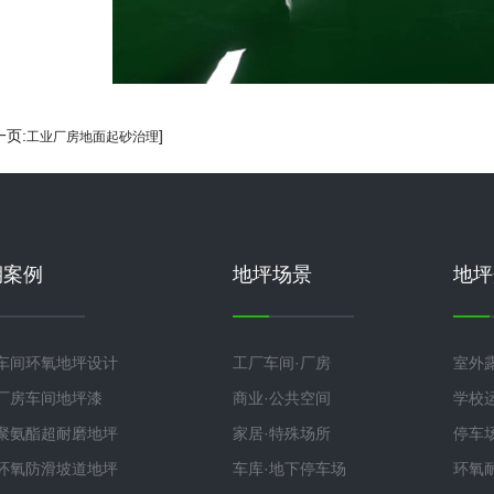
一页:
]
工业厂房地面起砂治理
期案例
地坪场景
地坪
车间环氧地坪设计
工厂车间·厂房
室外
厂房车间地坪漆
商业·公共空间
学校
聚氨酯超耐磨地坪
家居·特殊场所
停车
环氧防滑坡道地坪
车库·地下停车场
环氧