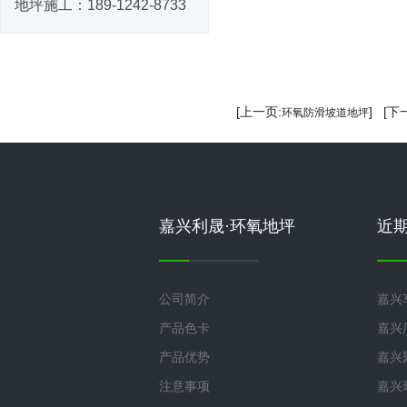
地坪施工：
189-1242-8733
[上一页:
] [下
环氧防滑坡道地坪
嘉兴利晟·环氧地坪
近
公司简介
嘉兴
产品色卡
嘉兴
产品优势
嘉兴
注意事项
嘉兴