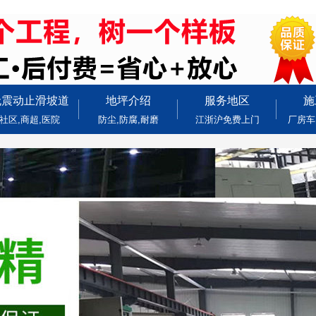
无震动止滑坡道
地坪介绍
服务地区
施
社区,商超,医院
防尘,防腐,耐磨
江浙沪免费上门
厂房车