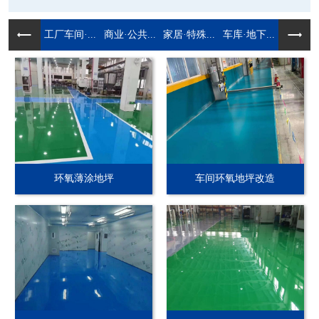
工厂车间·...
商业·公共...
家居·特殊...
车库·地下...
环氧薄涂地坪
车间环氧地坪改造