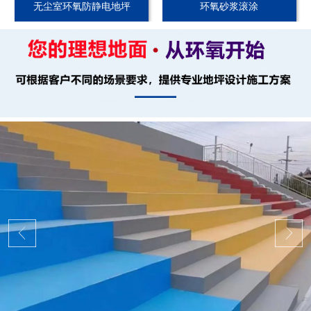
无尘室环氧防静电地坪
环氧砂浆滚涂