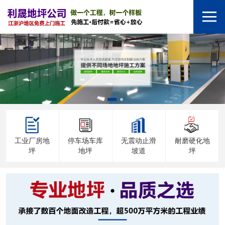
工业厂房地
停车场车库
无震动止滑
耐磨硬化地
坪
地坪
坡道
坪