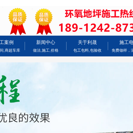
工案例
新闻中心
关于利晟
施工
间,商超车库
做法,施工,价格
包工包料,包验收
免费做样，