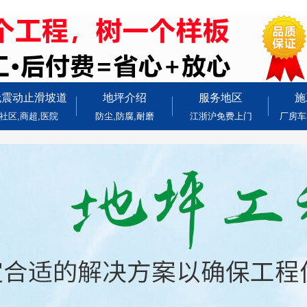
无震动止滑坡道
地坪介绍
服务地区
施
社区,商超,医院
防尘,防腐,耐磨
江浙沪免费上门
厂房车