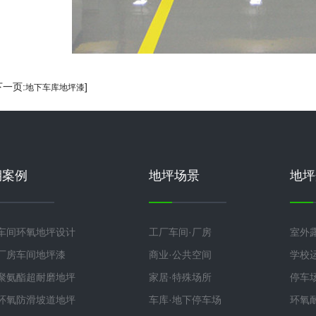
下一页:
]
地下车库地坪漆
期案例
地坪场景
地坪
车间环氧地坪设计
工厂车间·厂房
室外
厂房车间地坪漆
商业·公共空间
学校
聚氨酯超耐磨地坪
家居·特殊场所
停车
环氧防滑坡道地坪
车库·地下停车场
环氧