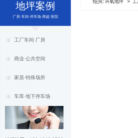
绍兴:
环氧地坪
>
工
地坪案例
厂房·车间·停车场·商超·医院
工厂车间·厂房
商业·公共空间
家居·特殊场所
车库·地下停车场