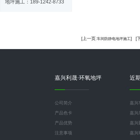
地坪施工：
189-1242-8733
[上一页:
] [
车间防静电地坪施工
嘉兴利晟·环氧地坪
近
公司简介
嘉兴
产品色卡
嘉兴
产品优势
嘉兴
注意事项
嘉兴