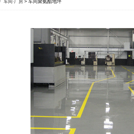
厂车间·厂房
> 车间聚氨酯地坪