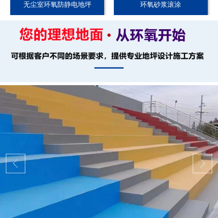
无尘室环氧防静电地坪
环氧砂浆滚涂