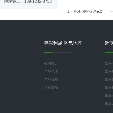
地坪施工：
189-1242-8733
[上一页:
] [下
金华固化地坪施工
嘉兴利晟·环氧地坪
近
公司简介
嘉兴
产品色卡
嘉兴
产品优势
嘉兴
注意事项
嘉兴
嘉兴
嘉兴