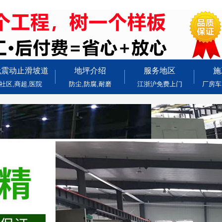
无震动止滑坡道
地坪介绍
服务地区
施
社区,商超,医院
防尘,防腐,耐磨
江浙沪免费上门
厂房车