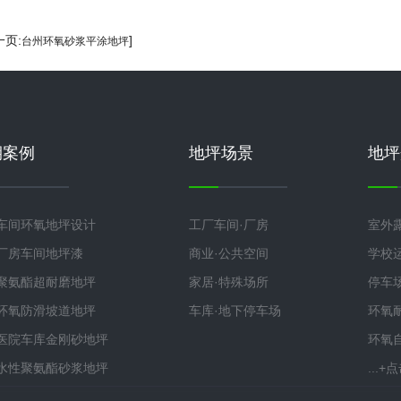
一页:
]
台州环氧砂浆平涂地坪
期案例
地坪场景
地坪
车间环氧地坪设计
工厂车间·厂房
室外
厂房车间地坪漆
商业·公共空间
学校
聚氨酯超耐磨地坪
家居·特殊场所
停车
环氧防滑坡道地坪
车库·地下停车场
环氧
医院车库金刚砂地坪
环氧
水性聚氨酯砂浆地坪
...